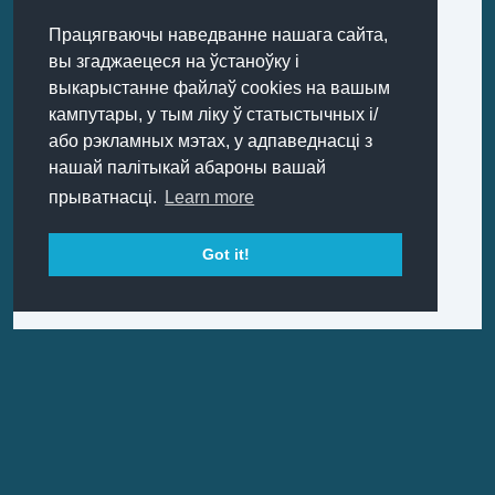
Працягваючы наведванне нашага сайта,
вы згаджаецеся на ўстаноўку і
выкарыстанне файлаў cookies на вашым
кампутары, у тым ліку ў статыстычных і/
або рэкламных мэтах, у адпаведнасці з
нашай палітыкай абароны вашай
прыватнасці.
Learn more
Got it!