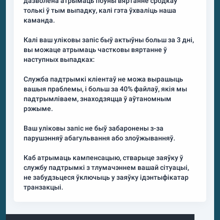
дазволена атрымаць поўны вяртанне сродкаў
толькі ў тым выпадку, калі гэта ўхваліць наша
каманда.
Калі ваш уліковы запіс быў актыўны больш за 3 дні,
вы можаце атрымаць частковы вяртанне ў
наступных выпадках:
Служба падтрымкі кліентаў не можа вырашыць
вашыя праблемы, і больш за 40% файлаў, якія мы
падтрымліваем, знаходзяцца ў аўтаномным
рэжыме.
Ваш уліковы запіс не быў забаронены з-за
парушэнняў абагульвання або злоўжыванняў.
Каб атрымаць кампенсацыю, стварыце заяўку ў
службу падтрымкі з тлумачэннем вашай сітуацыі,
не забудзьцеся ўключыць у заяўку ідэнтыфікатар
транзакцыі.