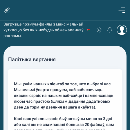
Загрузіце прэміум-файлы з максімальнай
хуткасцю без якіх-небудзь абмежаванняў і
рэкламы.
Палітыка вяртання
Мы цэнім нашых кліентаў за тое, што выбралі нас.
Мы вельмі ўпарта працуем, каб забяспечыць
якасны сэрвіс на нашым вэб-сайце і кампенсаваць
любы час прастою (шляхам дадання дадатковых
дзён да тэрміну дзеяння вашага акаўнта).
Калі ваш уліковы запіс быў актыўны менш за 3 дні
або калі вы не спампавалі больш за 20 файлаў, вам