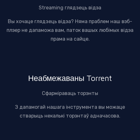
Streaming глядзець відэа
Вы хочаце глядзець відэа? Няма праблем наш вэб-
плэер не дапаможа вам, паток вашых любімых відэа
прама на сайце.
Неабмежаваны Torrent
Сфарміраваць торэнты
З дапамогай нашага інструмента вы можаце
стварыць некалькі торэнтаў адначасова.