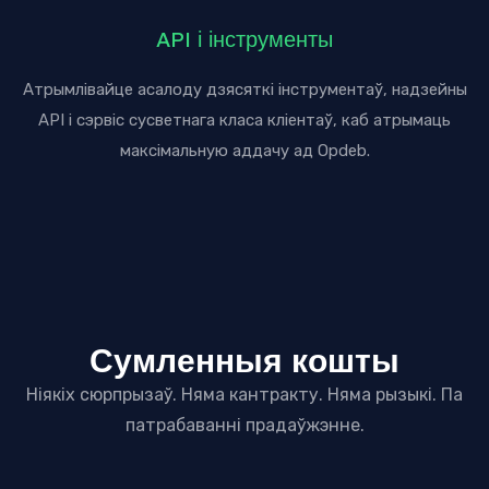
API і інструменты
Атрымлівайце асалоду дзясяткі інструментаў, надзейны
API і сэрвіс сусветнага класа кліентаў, каб атрымаць
максімальную аддачу ад Opdeb.
Сумленныя кошты
Ніякіх сюрпрызаў. Няма кантракту. Няма рызыкі. Па
патрабаванні прадаўжэнне.