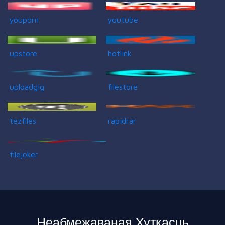
youporn
youtube
upstore
hotlink
uploadgig
filestore
tezfiles
rapidrar
filejoker
Неабмежаваная Хуткасць