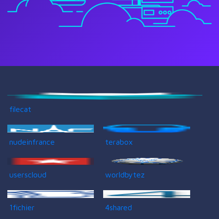
filecat
nudeinfrance
terabox
userscloud
worldbytez
1fichier
4shared