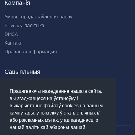
Кампанія
Умовы прадастаўлення паслуг
Privcacy палітыка
DMCA
Кантакт
Прававая інфармацыя
Сацыяльныя
Facebook
Працягваючы наведванне нашага сайта,
Twitter
вы згаджаецеся на ўстаноўку і
Linkedin
выкарыстанне файлаў cookies на вашым
Google+
кампутары, у тым ліку ў статыстычных і/
або рэкламных мэтах, у адпаведнасці з
нашай палітыкай абароны вашай