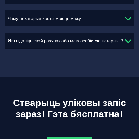
Чаму некаторыя хасты маюць мяжу
Як выдаліць свой рахунак або маю асабістую гісторыю ?
Стварыць уліковы запіс
зараз! Гэта бясплатна!