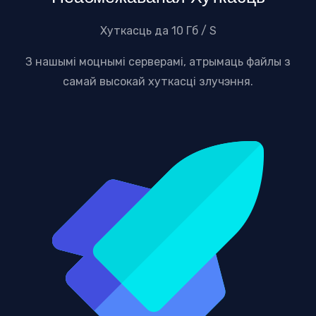
Хуткасць да 10 Гб / S
З нашымі моцнымі серверамі, атрымаць файлы з
самай высокай хуткасці злучэння.