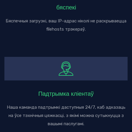
бяспекі
Бяспечныя загрузкі, ваш IP-адрас ніколі не раскрываецца
filehosts трэкераў.
Падтрымка кліентаў
Наша каманда падтрымкі даступныя 24/7, каб адказаць
на ўсе тэхнічныя цяжкасці, з якімі можна сутыкнуцца з
вашымі паслугамі.