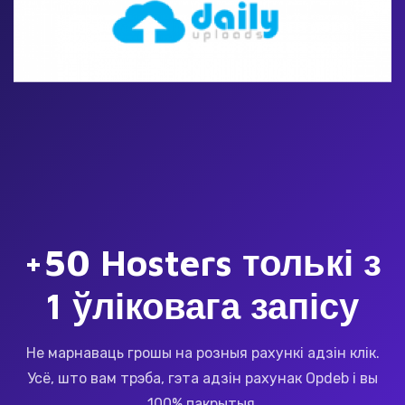
+50 Hosters толькі з
1 ўліковага запісу
Не марнаваць грошы на розныя рахункі адзін клік.
Усё, што вам трэба, гэта адзін рахунак Opdeb і вы
100% пакрытыя.