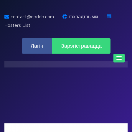
contact@opdeb.com
тэхпадтрымкі
Hosters List
Лагін
Зарэгістравацца