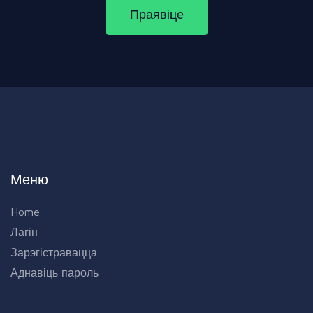
Праявіце
Меню
Home
Лагін
Зарэгістравацца
Аднавіць пароль