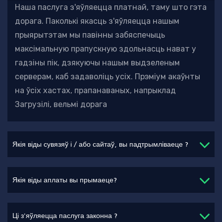
Наша паслуга з'яўляецца платнай, таму што гэта
дорага. Паколькі якасць з'яўляецца нашым
прыярытэтам
мы павінны забяспечыць
максімальную прапускную здольнасць нават у
гадзіны пік, дзякуючы нашым выдзеленым
серверам, каб задаволіць усіх. Прэміум акаўнты
на ўсіх хастах, прапанаваных, напрыклад
Загрузілі, вельмі дорага
Якія віды сувязяў і / або сайтаў, вы падтрымліваеце ?
Якія віды аплаты вы прымаеце?
Ці з'яўляецца паслуга законна ?