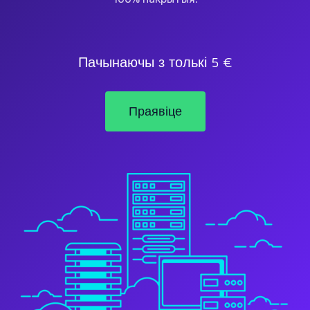
Пачынаючы з толькі 5 €
Праявіце