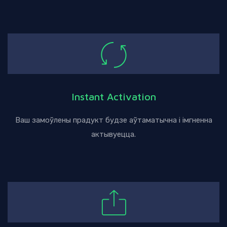
Instant Activation
Ваш замоўлены прадукт будзе аўтаматычна і імгненна
актывуецца.