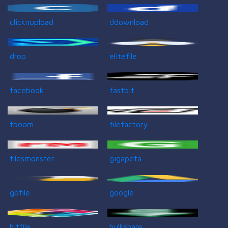
clicknupload
ddownload
drop
elitefile
facebook
fastbit
fboom
filefactory
filesmonster
gigapeta
gofile
google
hitfile
hulkshare