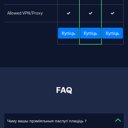
Allowed VPN/Proxy
Купіць
Купіць
Купіць
FAQ
Чаму вашы прэміяльныя паслугі плаціць ?