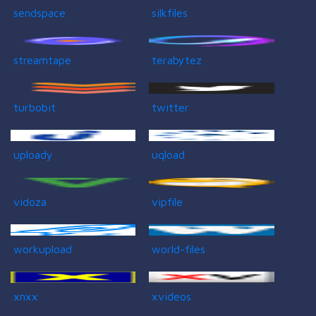
sendspace
silkfiles
streamtape
terabytez
turbobit
twitter
uploady
uqload
vidoza
vipfile
workupload
world-files
xnxx
xvideos