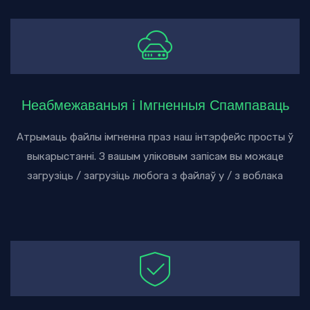
Неабмежаваныя і Імгненныя Спампаваць
Атрымаць файлы імгненна праз наш інтэрфейс просты ў
выкарыстанні. З вашым уліковым запісам вы можаце
загрузіць / загрузіць любога з файлаў у / з воблака