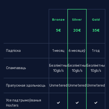
Bronze
Silver
Gold
5€
20€
35€
Падпіска
1 месяц
6 месяцаў
1 год
Безлімітны
Безлімітны
Безлімітны
Спампаваць
10gb/s
10gb/s
10gb/s
Прапускная здольнасць
Unmetered
Unmetered
Unmetered
Усе падтрымоўваныя
Hosters