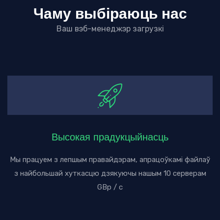
Чаму выбіраюць нас
Ваш вэб-менеджэр загрузкі
Высокая прадукцыйнасць
Мы працуем з лепшым правайдэрам, апрацоўкамі файлаў
з найбольшай хуткасцю дзякуючы нашым 10 серверам
GBp / с