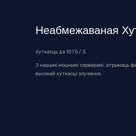
Неабмежаваная Ху
Хуткасць да 10 Гб / S
З нашымі моцнымі серверамі, атрымаць ф
высокай хуткасці злучэння.