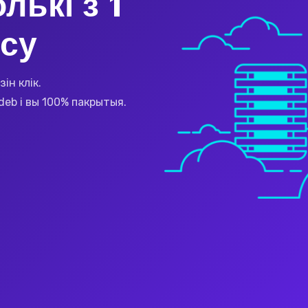
лькі з 1
ісу
ін клік.
deb і вы 100% пакрытыя.