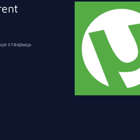
ent
аце стварыць