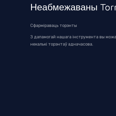
Неабмежаваны Torr
Сфарміраваць торэнты
З дапамогай нашага інструмента вы мож
некалькі торэнтаў адначасова.