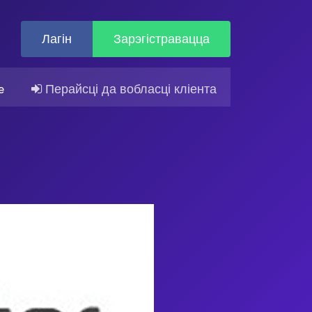
Лагін
Зарэгістравацца
Перайсці да вобласці кліента
e