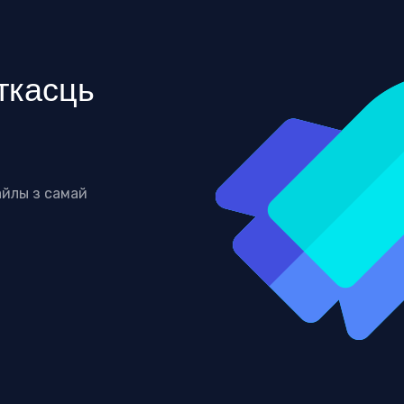
ткасць
айлы з самай