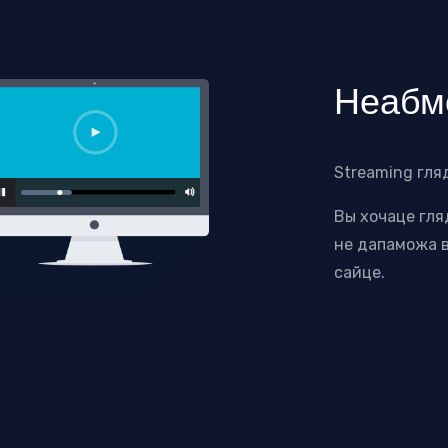
Неабм
Streaming гля
Вы хочаце гля
не дапаможа в
сайце.