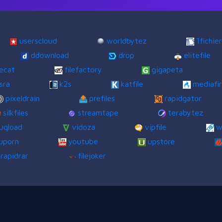
userscloud
worldbytez
1fichier
ddownload
drop
elitefile
lecat
filefactory
gigapeta
isra
k2s
katfile
mediafi
pixeldrain
prefiles
rapidgator
silkfiles
streamtape
terabytez
uqload
vidoza
vipfile
w
uporn
youtube
upstore
rapidrar
filejoker