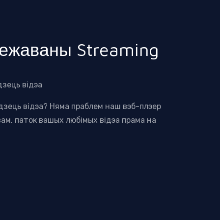
ежаваны Streaming
дзець відэа
дзець відэа? Няма праблем наш вэб-плэер
ам, паток вашых любімых відэа прама на