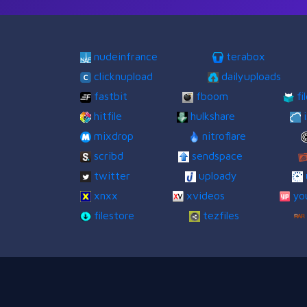
nudeinfrance
terabox
clicknupload
dailyuploads
fastbit
fboom
fi
hitfile
hulkshare
mixdrop
nitroflare
scribd
sendspace
twitter
uploady
xnxx
xvideos
yo
filestore
tezfiles