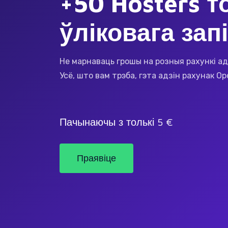
+50 Hosters то
ўліковага зап
Не марнаваць грошы на розныя рахункі адз
Усё, што вам трэба, гэта адзін рахунак Op
Пачынаючы з толькі 5 €
Праявіце