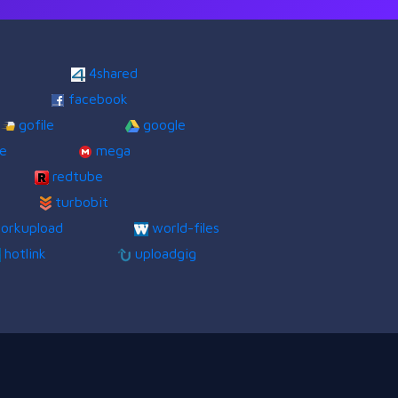
4shared
facebook
gofile
google
re
mega
redtube
turbobit
orkupload
world-files
hotlink
uploadgig