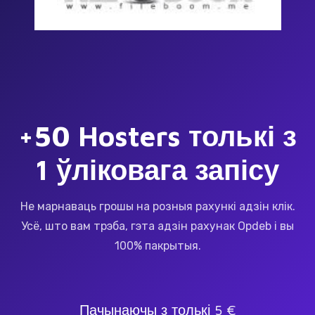
+50 Hosters толькі з
1 ўліковага запісу
Не марнаваць грошы на розныя рахункі адзін клік.
Усё, што вам трэба, гэта адзін рахунак Opdeb і вы
100% пакрытыя.
Пачынаючы з толькі 5 €