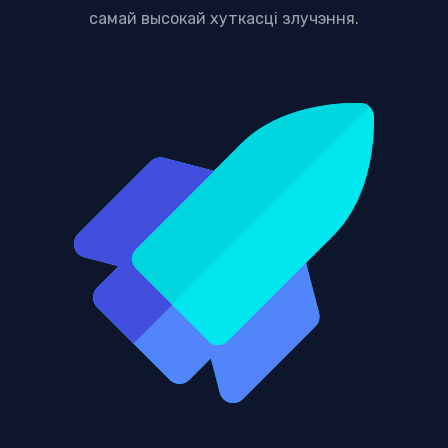
самай высокай хуткасці злучэння.