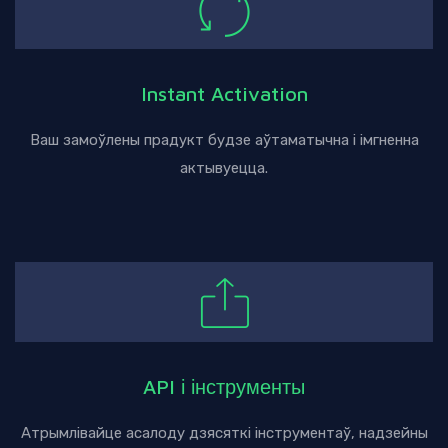
Instant Activation
Ваш замоўлены прадукт будзе аўтаматычна і імгненна
актывуецца.
API і інструменты
Атрымлівайце асалоду дзясяткі інструментаў, надзейны