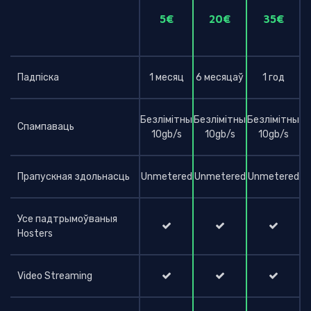
5€
20€
35€
Падпіска
1 месяц
6 месяцаў
1 год
Безлімітны
Безлімітны
Безлімітны
Спампаваць
10gb/s
10gb/s
10gb/s
Прапускная здольнасць
Unmetered
Unmetered
Unmetered
Усе падтрымоўваныя
Hosters
Video Streaming