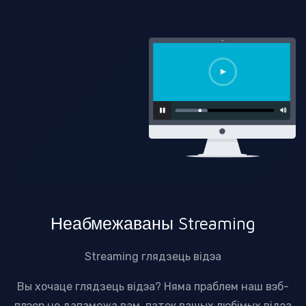
Неабмежаваны Streaming
Streaming глядзець відэа
Вы хочаце глядзець відэа? Няма праблем наш вэб-
плэер не дапаможа вам, паток вашых любімых відэа