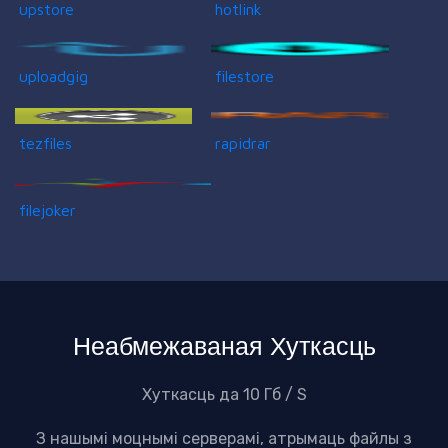
upstore
hotlink
uploadgig
filestore
tezfiles
rapidrar
filejoker
Неабмежаваная Хуткасць
Хуткасць да 10 Гб / S
З нашымі моцнымі серверамі, атрымаць файлы з