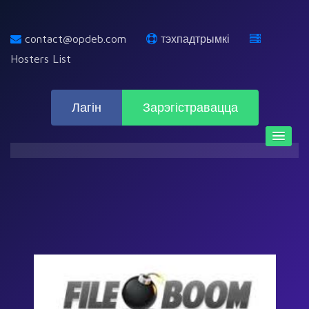
contact@opdeb.com
тэхпадтрымкі
Hosters List
Лагін
Зарэгістравацца