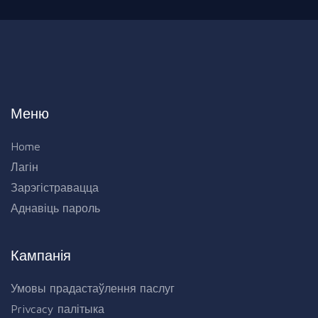
Меню
Home
Лагін
Зарэгістравацца
Аднавіць пароль
Кампанія
Умовы прадастаўлення паслуг
Privcacy палітыка