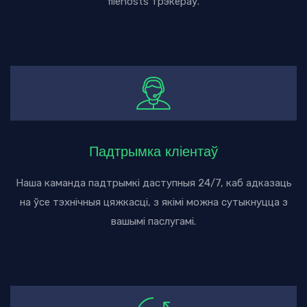
filehosts трэкераў.
Падтрымка кліентаў
Наша каманда падтрымкі даступныя 24/7, каб адказаць
на ўсе тэхнічныя цяжкасці, з якімі можна сутыкнуцца з
вашымі паслугамі.