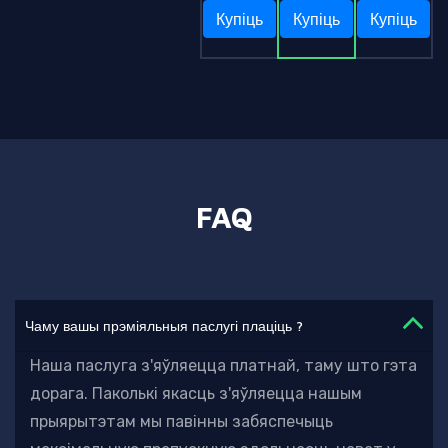
Купіць
Купіць
Купіць
FAQ
Чаму вашы прэміяльныя паслугі плаціць ?
Наша паслуга з'яўляецца платнай, таму што гэта
дорага. Паколькі якасць з'яўляецца нашым
прыярытэтам
мы павінны забяспечыць