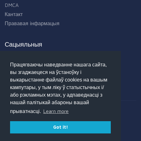
DMCA
Кантакт
Прававая інфармацыя
Сацыяльныя
Facebook
Працягваючы наведванне нашага сайта,
Twitter
вы згаджаецеся на ўстаноўку і
Linkedin
выкарыстанне файлаў cookies на вашым
Google+
кампутары, у тым ліку ў статыстычных і/
або рэкламных мэтах, у адпаведнасці з
нашай палітыкай абароны вашай
Learn more
прыватнасці.
Copyright © 2017 - 2025 Opdeb.com - Усе правы абаронены.
Got it!
Варыянты аплаты