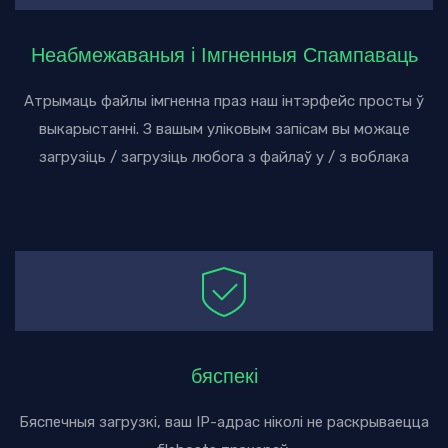
Неабмежаваныя і Імгненныя Спампаваць
Атрымаць файлы імгненна праз наш інтэрфейс просты ў
выкарыстанні. З вашым уліковым запісам вы можаце
загрузіць / загрузіць любога з файлаў у / з воблака
бяспекі
Бяспечныя загрузкі, ваш IP-адрас ніколі не раскрываецца