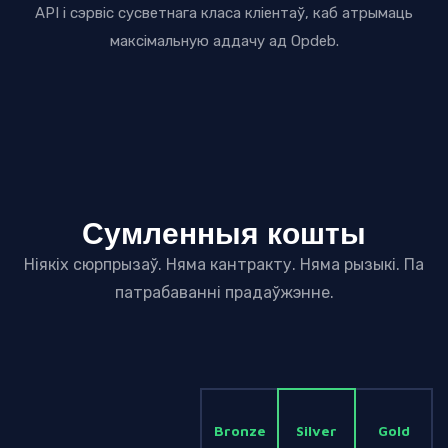
API і сэрвіс сусветнага класа кліентаў, каб атрымаць
максімальную аддачу ад Opdeb.
Сумленныя кошты
Ніякіх сюрпрызаў. Няма кантракту. Няма рызыкі. Па
патрабаванні прадаўжэнне.
Bronze
Silver
Gold