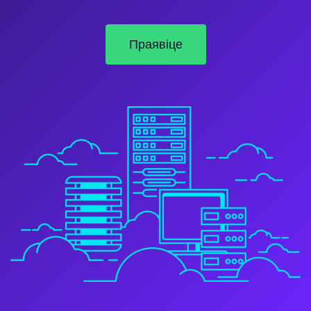
Праявіце