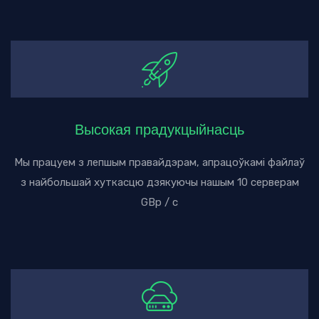
Высокая прадукцыйнасць
Мы працуем з лепшым правайдэрам, апрацоўкамі файлаў
з найбольшай хуткасцю дзякуючы нашым 10 серверам
GBp / с