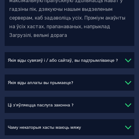
максімальную прапускную здольнасць нават у
гадзіны пік, дзякуючы нашым выдзеленым
серверам, каб задаволіць усіх. Прэміум акаўнты
на ўсіх хастах, прапанаваных, напрыклад
Загрузілі, вельмі дорага
Якія віды сувязяў і / або сайтаў, вы падтрымліваеце ?
Якія віды аплаты вы прымаеце?
Ці з'яўляецца паслуга законна ?
Чаму некаторыя хасты маюць мяжу