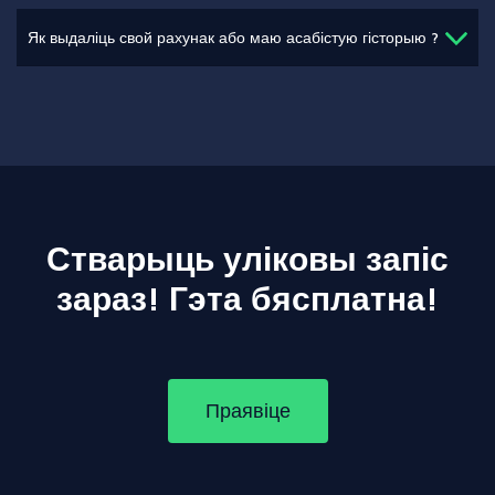
Як выдаліць свой рахунак або маю асабістую гісторыю ?
Стварыць уліковы запіс
зараз! Гэта бясплатна!
Праявіце