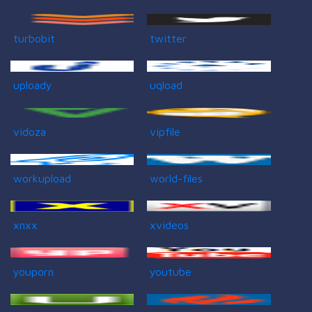
turbobit
twitter
uploady
uqload
vidoza
vipfile
workupload
world-files
xnxx
xvideos
youporn
youtube