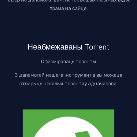
прама на сайце.
Неабмежаваны Torrent
Сфарміраваць торэнты
З дапамогай нашага інструмента вы можаце
стварыць некалькі торэнтаў адначасова.