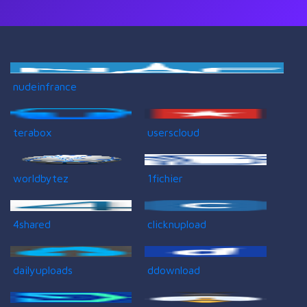
nudeinfrance
terabox
userscloud
worldbytez
1fichier
4shared
clicknupload
dailyuploads
ddownload