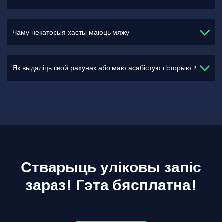
Чаму некаторыя хасты маюць мяжу
Як выдаліць свой рахунак або маю асабістую гісторыю ?
Стварыць уліковы запіс
зараз! Гэта бясплатна!