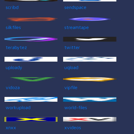
scribd
sendspace
silkfiles
streamtape
terabytez
twitter
uploady
uqload
vidoza
vipfile
workupload
world-files
xnxx
xvideos