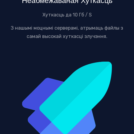
Неабмежаваная Хуткасць
Хуткасць да 10 Гб / S
З нашымі моцнымі серверамі, атрымаць файлы з
самай высокай хуткасці злучэння.