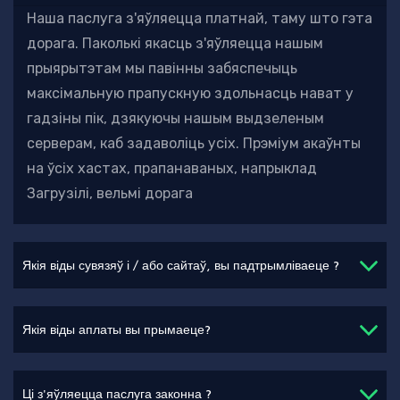
Наша паслуга з'яўляецца платнай, таму што гэта
дорага. Паколькі якасць з'яўляецца нашым
прыярытэтам
мы павінны забяспечыць
максімальную прапускную здольнасць нават у
гадзіны пік, дзякуючы нашым выдзеленым
серверам, каб задаволіць усіх. Прэміум акаўнты
на ўсіх хастах, прапанаваных, напрыклад
Загрузілі, вельмі дорага
Якія віды сувязяў і / або сайтаў, вы падтрымліваеце ?
Якія віды аплаты вы прымаеце?
Ці з'яўляецца паслуга законна ?