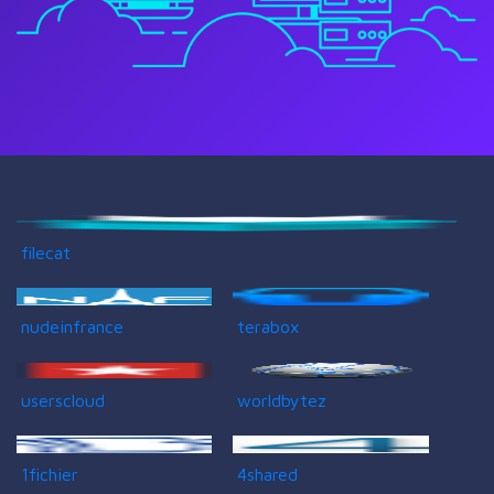
filecat
nudeinfrance
terabox
userscloud
worldbytez
1fichier
4shared