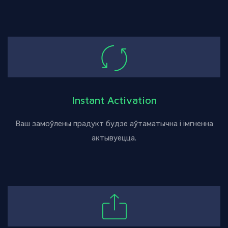
Instant Activation
Ваш замоўлены прадукт будзе аўтаматычна і імгненна
актывуецца.