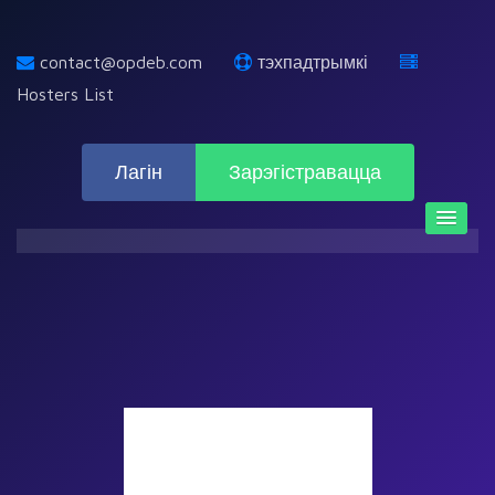
contact@opdeb.com
тэхпадтрымкі
Hosters List
Лагін
Зарэгістравацца