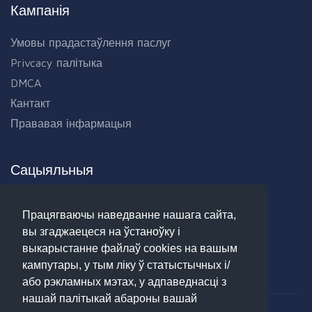
Кампанія
Умовы прадастаўлення паслуг
Privcacy палітыка
DMCA
Кантакт
Прававая інфармацыя
Сацыяльныя
Facebook
Працягваючы наведванне нашага сайта,
Twitter
вы згаджаецеся на ўстаноўку і
Linkedin
выкарыстанне файлаў cookies на вашым
Google+
кампутары, у тым ліку ў статыстычных і/
або рэкламных мэтах, у адпаведнасці з
нашай палітыкай абароны вашай