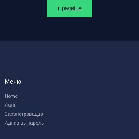
Праявіце
Меню
Home
Лагін
Зарэгістравацца
Аднавіць пароль