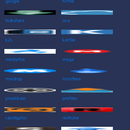
google
hitfile
hulkshare
isra
k2s
katfile
mediafire
mega
mixdrop
nitroflare
pixeldrain
prefiles
rapidgator
redtube