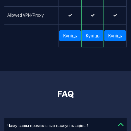
Allowed VPN/Proxy
Купіць
Купіць
Купіць
FAQ
Чаму вашы прэміяльныя паслугі плаціць ?