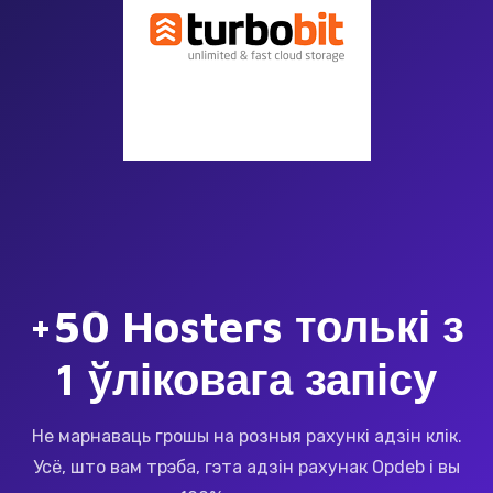
+50 Hosters толькі з
1 ўліковага запісу
Не марнаваць грошы на розныя рахункі адзін клік.
Усё, што вам трэба, гэта адзін рахунак Opdeb і вы