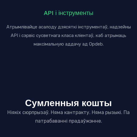
API і інструменты
Атрымлівайце асалоду дзясяткі інструментаў, надзейны
API і сэрвіс сусветнага класа кліентаў, каб атрымаць
максімальную аддачу ад Opdeb.
Сумленныя кошты
Ніякіх сюрпрызаў. Няма кантракту. Няма рызыкі. Па
патрабаванні прадаўжэнне.