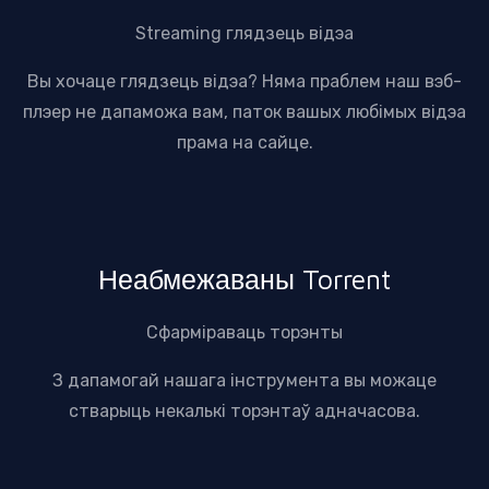
Streaming глядзець відэа
Вы хочаце глядзець відэа? Няма праблем наш вэб-
плэер не дапаможа вам, паток вашых любімых відэа
прама на сайце.
Неабмежаваны Torrent
Сфарміраваць торэнты
З дапамогай нашага інструмента вы можаце
стварыць некалькі торэнтаў адначасова.