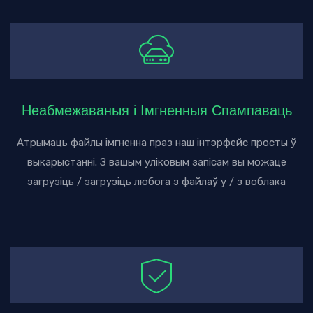
Неабмежаваныя і Імгненныя Спампаваць
Атрымаць файлы імгненна праз наш інтэрфейс просты ў
выкарыстанні. З вашым уліковым запісам вы можаце
загрузіць / загрузіць любога з файлаў у / з воблака