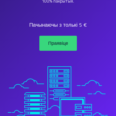
100% пакрытыя.
Пачынаючы з толькі 5 €
Праявіце