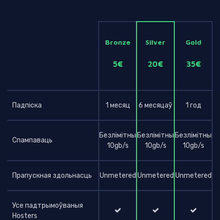
Bronze
Silver
Gold
5€
20€
35€
Падпіска
1 месяц
6 месяцаў
1 год
Безлімітны
Безлімітны
Безлімітны
Спампаваць
10gb/s
10gb/s
10gb/s
Прапускная здольнасць
Unmetered
Unmetered
Unmetered
Усе падтрымоўваныя
Hosters