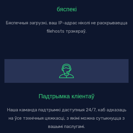
бяспекі
Бяспечныя загрузкі, ваш IP-адрас ніколі не раскрываецца
filehosts трэкераў.
Падтрымка кліентаў
Наша каманда падтрымкі даступныя 24/7, каб адказаць
на ўсе тэхнічныя цяжкасці, з якімі можна сутыкнуцца з
вашымі паслугамі.