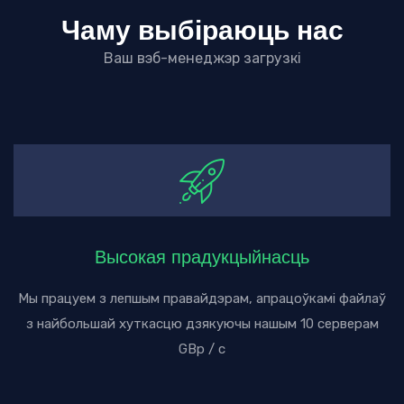
Чаму выбіраюць нас
Ваш вэб-менеджэр загрузкі
Высокая прадукцыйнасць
Мы працуем з лепшым правайдэрам, апрацоўкамі файлаў
з найбольшай хуткасцю дзякуючы нашым 10 серверам
GBp / с